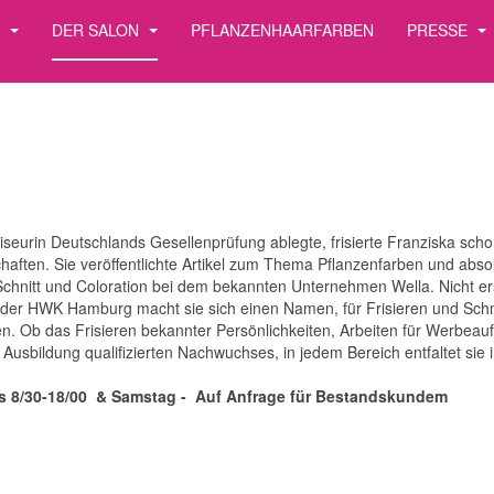
S
DER SALON
PFLANZENHAARFARBEN
PRESSE
iseurin Deutschlands Gesellenprüfung ablegte, frisierte Franziska scho
aften. Sie veröffentlichte Artikel zum Thema Pflanzenfarben und absol
Schnitt und Coloration bei dem bekannten Unternehmen Wella. Nicht ers
 der HWK Hamburg macht sie sich einen Namen, für Frisieren und Sc
hen. Ob das Frisieren bekannter Persönlichkeiten, Arbeiten für Werbea
sbildung qualifizierten Nachwuchses, in jedem Bereich entfaltet sie 
tags 8/30-18/00 & Samstag - Auf Anfrage für Bestandskundem